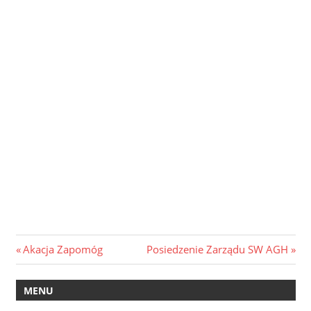
Nawigacja
Previous
Next
Akacja Zapomóg
Posiedzenie Zarządu SW AGH
Post:
Post:
wpisu
MENU