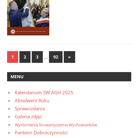
Stronicowanie
…
Next
1
2
3
92
»
Posts
wpisów
MENU
Kalendarium SW AGH 2025
Absolwent Roku
Sprawozdania
Galeria zdjęć
Wyróżnienia Stowarzyszenia Wychowanków
Panteon Dobroczynności