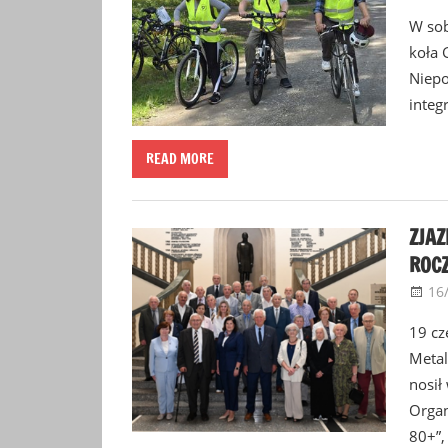
W sob
koła 
Niepo
integ
READ MORE
ZJAZ
ROC
16
19 cz
Metal
nosił
Organ
80+”,