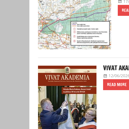
17
REA
VIVAT AKA
12/06/202
READ MORE