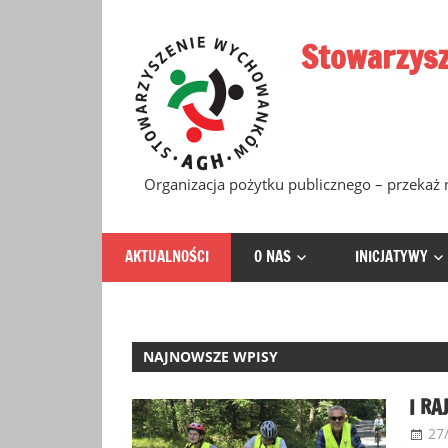
Skip
to
Stowarzysz
content
Organizacja pożytku publicznego – przeka
AKTUALNOŚCI
O NAS
INICJATYWY
NAJNOWSZE WPISY
I RA
27