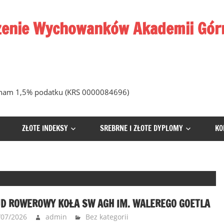
enie Wychowanków Akademii Górn
ż nam 1,5% podatku (KRS 0000084696)
ZŁOTE INDEKSY
SREBRNE I ZŁOTE DYPLOMY
KO
JD ROWEROWY KOŁA SW AGH IM. WALEREGO GOETLA
/07/2026
admin
Bez kategorii