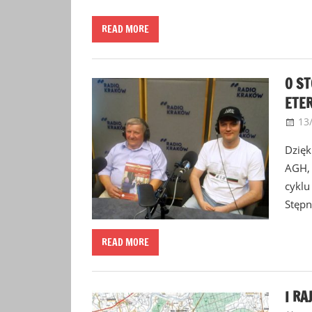
READ MORE
O S
ETER
13
Dzięk
AGH, 
cyklu
Stępn
READ MORE
I RA