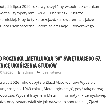
otę 25 lipca 2026 roku wyruszyliśmy wspólnie z członkami
Goetla i sympatykami SW AGH na ścieżki Puszczy
łomickiej. Niby to tylko przejażdżka rowerem, ale jakże
rująca i sympatyczna. Fotorelacja z I Rajdu Rowerowego
D ROCZNIKA „METALURGIA ’69” ŚWIĘTUJĄCEGO 57.
ZNICĘ UKOŃCZENIA STUDIÓW
/07/2026
admin
Bez kategorii
erwca 2026 roku odbył się Zjazd Absolwentów Wydziału
urgicznego z 1969 roku. „Metalurgicznego”, gdyż taką nazwę
 wówczas Wydział Inżynierii Metali i Informatyki Przemysłowej.
izatorzy zastanawiali się jak nazwać to spotkanie – „Zjazd