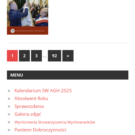
Stronicowanie
…
Next
1
2
3
92
»
Posts
wpisów
MENU
Kalendarium SW AGH 2025
Absolwent Roku
Sprawozdania
Galeria zdjęć
Wyróżnienia Stowarzyszenia Wychowanków
Panteon Dobroczynności